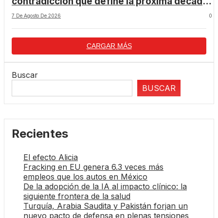
contradicción que define la próxima década
tecnológica
7 De Agosto De 2026
0
CARGAR MÁS
Buscar
BUSCAR
Recientes
El efecto Alicia
Fracking en EU genera 6.3 veces más
empleos que los autos en México
De la adopción de la IA al impacto clínico: la
siguiente frontera de la salud
Turquía, Arabia Saudita y Pakistán forjan un
nuevo pacto de defensa en plenas tensiones