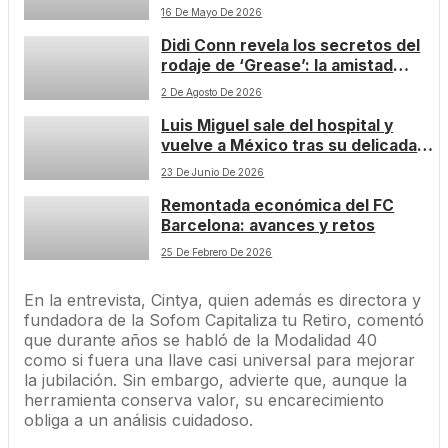
alejado de los focos
16 De Mayo De 2026
Didi Conn revela los secretos del
rodaje de ‘Grease’: la amistad
entre Olivia Newton-John y John
2 De Agosto De 2026
Travolta y el conflicto que marcó al
Luis Miguel sale del hospital y
reparto
vuelve a México tras su delicada
operación cardíaca
23 De Junio De 2026
Remontada económica del FC
Barcelona: avances y retos
25 De Febrero De 2026
En la entrevista, Cintya, quien además es directora y
fundadora de la Sofom Capitaliza tu Retiro, comentó
que durante años se habló de la Modalidad 40
como si fuera una llave casi universal para mejorar
la jubilación. Sin embargo, advierte que, aunque la
herramienta conserva valor, su encarecimiento
obliga a un análisis cuidadoso.