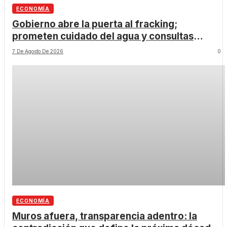
ECONOMÍA
Gobierno abre la puerta al fracking;
prometen cuidado del agua y consultas
ciudadanas
7 De Agosto De 2026
0
ECONOMÍA
Muros afuera, transparencia adentro: la