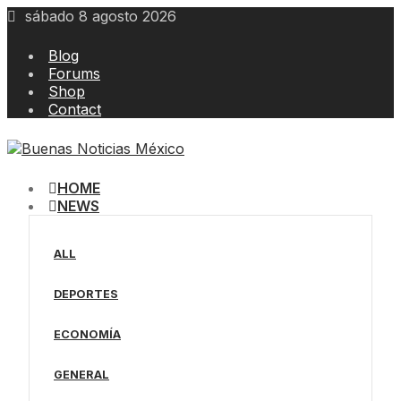
Skip
sábado 8 agosto 2026
to
content
Blog
Forums
Shop
Contact
HOME
NEWS
ALL
DEPORTES
ECONOMÍA
GENERAL