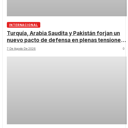
INTERNACIONAL
Turquía, Arabia Saudita y Pakistán forjan un
nuevo pacto de defensa en plenas tensiones
en Oriente Medio
7 De Agosto De 2026
0