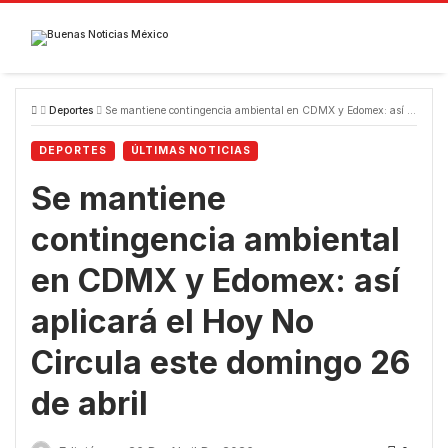
Skip
to
content
Deportes
Se mantiene contingencia ambiental en CDMX y Edomex: así aplicará el Hoy No Circula este domingo 26 de abril
DEPORTES
ÚLTIMAS NOTICIAS
Se mantiene
contingencia ambiental
en CDMX y Edomex: así
aplicará el Hoy No
Circula este domingo 26
de abril