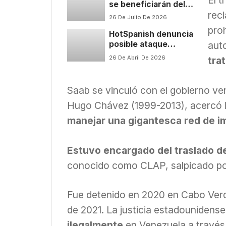
se beneficiarán del
recl
título los jugadores,
26 De Julio De 2026
la RFEF y la economía
proh
HotSpanish denuncia
del país
aut
posible ataque
cibernético a ‘La
26 De Abril De 2026
tra
Mansión VIP’; Reality
salió del aire durante
media hora
Saab se vinculó con el gobierno ve
Hugo Chávez (1999-2013), acercó la 
manejar una gigantesca red de i
Estuvo encargado del traslado d
conocido como CLAP, salpicado po
Fue detenido en 2020 en Cabo Verd
de 2021. La justicia estadounidens
ilegalmente
en Venezuela a través 