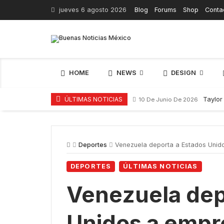
Skip
jueves 6 agosto 2026
Blog
Forums
Shop
Conta
to
content
HOME
NEWS
DESIGN
Taylor
ÚLTIMAS NOTICIAS
10 De Junio De 2026
Deportes
Venezuela deporta a Estados Unido
DEPORTES
ÚLTIMAS NOTICIAS
Venezuela dep
Unidos a empr