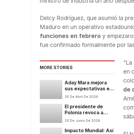
ministro de Industria un año despué
Delcy Rodríguez, que asumió la pres
Maduro en un operativo estadouni
funciones en febrero
y empezaron
fue confirmado formalmente por las
“La
MORE STORIES
en 
col
Aday Mara mejora
sus expectativas en
de 
el draft a diez días
30 De Abril De 2026
Amér
del sorteo de
El presidente de
posiciones
comu
Polonia revoca a
sáb
Zelenski la Orden del
20 De Junio De 2026
Águila Blanca por
Impacto Mundial: Así
una herida histórica
El t