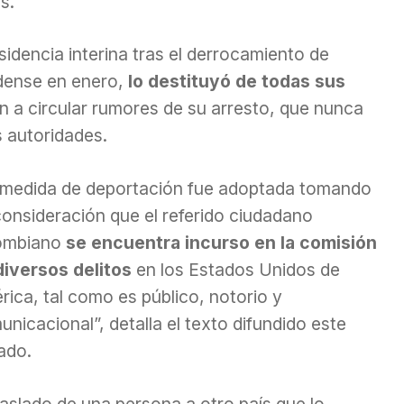
s.
idencia interina tras el derrocamiento de
dense en enero,
lo destituyó de todas sus
 a circular rumores de su arresto, que nunca
 autoridades.
 medida de deportación fue adoptada tomando
consideración que el referido ciudadano
ombiano
se encuentra incurso en la comisión
diversos delitos
en los Estados Unidos de
ica, tal como es público, notorio y
nicacional”, detalla el texto difundido este
ado.
raslado de una persona a otro país que lo