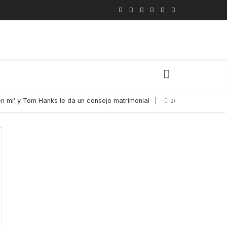
en mí’ y Tom Hanks le da un consejo matrimonial
26 De Junio De 20