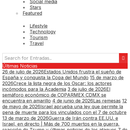
Social media
Stars
Featured
Lifestyle
Technology
Tourism
Travel
Últimas Noticias
26 de julio de 2026
Estados Unidos frustra el sueño de
España y conquista la Copa del Mundo
15 de marzo de
2026
Crece la lista negra de los Oscar: los actores
incómodos para la Academia
3 de julio de 2026
El
semáforo económico de COPARMEX CDMX se
encuentra en amarillo
4 de junio de 2026
Las remesas
12
de mayo de 2026
Israel aprueba una ley que permite la
pena de muerte para los vinculados con el 7 de octubre
13 de marzo de 2026
Guerra de Irán contra EE.UU. e
Israel, en directo | Más de 700 muertos en la guerra,
reacción de Trump y últimas noticias de los ataques
7 de