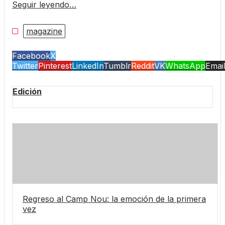
Seguir leyendo…
magazine
Facebook
X
Twitter
Pinterest
LinkedIn
Tumblr
Reddit
VK
WhatsApp
Emai
Edición
Regreso al Camp Nou: la emoción de la primera
vez