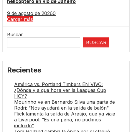
helicóptero en Río de Janeiro
9 de agosto de 2026
0
Cargar más
Buscar
BUSCAR
Recientes
América vs. Portland Timbers EN VIVO:
¿Dónde y a qué hora ver la Leagues Cup
HOY?
Mourinho ve en Bernardo Silva una parte de
Rodri: “Nos ayudará en la salida de balón”
Flick lamenta la salida de Araújo, que ya viaja
a Liverpool: “Es una pena, no pudimos
incluirlo”
Tom Holland cambia la épica por el claqué