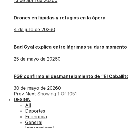
13 de abril de 2026
0
Drones en lápidas y refugios en la ópera
4 de julio de 2026
0
Bad Gyal explica entre lágrimas su duro momento 
25 de mayo de 2026
0
FGR confirma el desmantelamiento de “El Caballito
30 de mayo de 2026
0
Prev
Next
Showing
1
Of
1051
DESIGN
All
Deportes
Economía
General