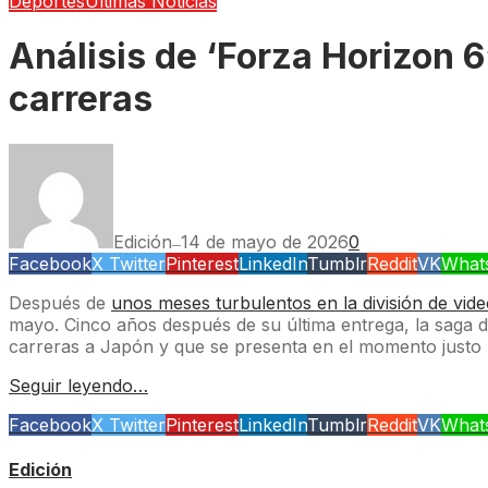
Deportes
Últimas Noticias
Análisis de ‘Forza Horizon 6
carreras
Edición
14 de mayo de 2026
0
—
Facebook
X Twitter
Pinterest
LinkedIn
Tumblr
Reddit
VK
What
Después de
unos meses turbulentos en la división de vid
mayo. Cinco años después de su última entrega, la saga 
carreras a Japón y que se presenta en el momento justo
Seguir leyendo…
Facebook
X Twitter
Pinterest
LinkedIn
Tumblr
Reddit
VK
What
Edición