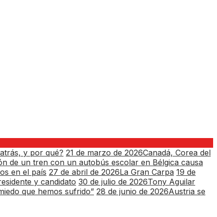
atrás, y por qué?
21 de marzo de 2026
Canadá, Corea del
ión de un tren con un autobús escolar en Bélgica causa
os en el país
27 de abril de 2026
La Gran Carpa
19 de
residente y candidato
30 de julio de 2026
Tony Aguilar
l miedo que hemos sufrido”
28 de junio de 2026
Austria se