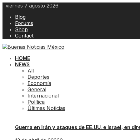
Skip
viernes 7 agosto 2026
to
Blog
content
Forums
Shop
Contact
HOME
NEWS
All
Deportes
Economía
General
Internacional
Política
Últimas Noticias
Guerra en Irán y ataques de EE.UU. e Israel, en d