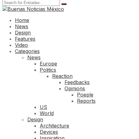
Home
News
Design
Features
Video
Categories
News
Europe
Politics
Reaction
Feedbacks
Opinions
Poeple
Reports
US
World
Design
Architecture
Devices
Inspiration