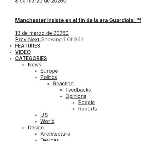
8 de marzo de 2026
0
Manchester insiste en el fin de la era Guardiola: “
18 de marzo de 2026
0
Prev
Next
Showing
1
Of
841
FEATURES
VIDEO
CATEGORIES
News
Europe
Politics
Reaction
Feedbacks
Opinions
Poeple
Reports
US
World
Design
Architecture
Devices