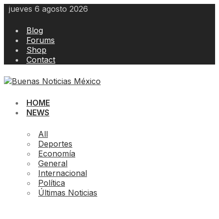
Skip
jueves 6 agosto 2026
to
content
Blog
Forums
Shop
Contact
HOME
NEWS
All
Deportes
Economía
General
Internacional
Política
Últimas Noticias