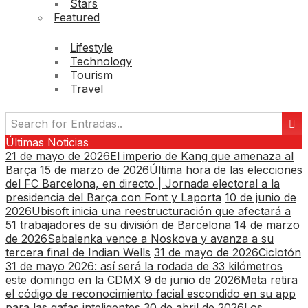
Stars
Featured
Lifestyle
Technology
Tourism
Travel
Últimas Noticias
21 de mayo de 2026
El imperio de Kang que amenaza al
Barça
15 de marzo de 2026
Última hora de las elecciones
del FC Barcelona, en directo | Jornada electoral a la
presidencia del Barça con Font y Laporta
10 de junio de
2026
Ubisoft inicia una reestructuración que afectará a
51 trabajadores de su división de Barcelona
14 de marzo
de 2026
Sabalenka vence a Noskova y avanza a su
tercera final de Indian Wells
31 de mayo de 2026
Ciclotón
31 de mayo 2026: así será la rodada de 33 kilómetros
este domingo en la CDMX
9 de junio de 2026
Meta retira
el código de reconocimiento facial escondido en su app
para las gafas inteligentes
30 de abril de 2026
Los