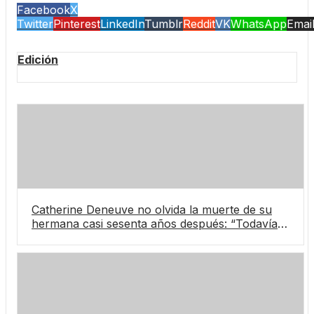
Facebook
X
Twitter
Pinterest
LinkedIn
Tumblr
Reddit
VK
WhatsApp
Emai
Edición
Catherine Deneuve no olvida la muerte de su
hermana casi sesenta años después: “Todavía
sueño con ella”