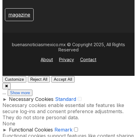
magazine
buenasnoticiasmexico.mx © Copyright 2025, All Rights
Reserved
About
Privacy
Contact
Customize
Reject All
Accept All
✖
...
Show more
►
Necessary Cookies
Standard
Necessary cookies enable essential site features like
secure log-ins and consent preference adjustments.
They do not store personal data.
None
►
Functional Cookies
Remark
Functional cookies support features like content sharing