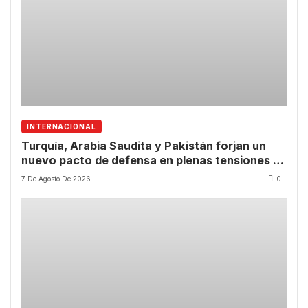
INTERNACIONAL
Turquía, Arabia Saudita y Pakistán forjan un
nuevo pacto de defensa en plenas tensiones en
Oriente Medio
7 De Agosto De 2026
0