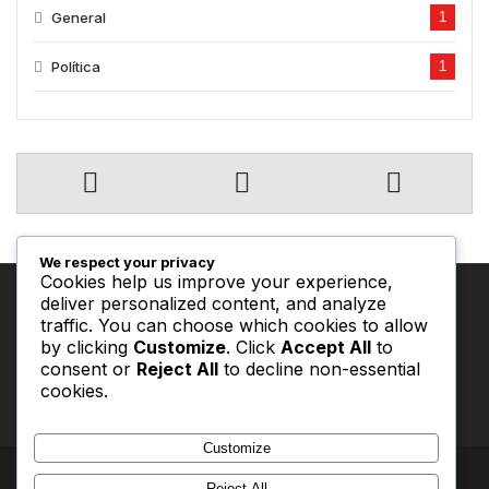
General
1
Política
1
We respect your privacy
Cookies help us improve your experience,
deliver personalized content, and analyze
# TRENDING
traffic. You can choose which cookies to allow
by clicking
Customize
. Click
Accept All
to
consent or
Reject All
to decline non-essential
magazine
cookies.
Customize
buenasnoticiasmexico.mx © Copyright 2025, All Rights Reserved
Reject All