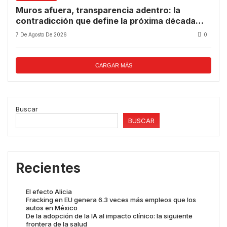
Muros afuera, transparencia adentro: la
contradicción que define la próxima década
tecnológica
7 De Agosto De 2026
0
CARGAR MÁS
Buscar
BUSCAR
Recientes
El efecto Alicia
Fracking en EU genera 6.3 veces más empleos que los
autos en México
De la adopción de la IA al impacto clínico: la siguiente
frontera de la salud