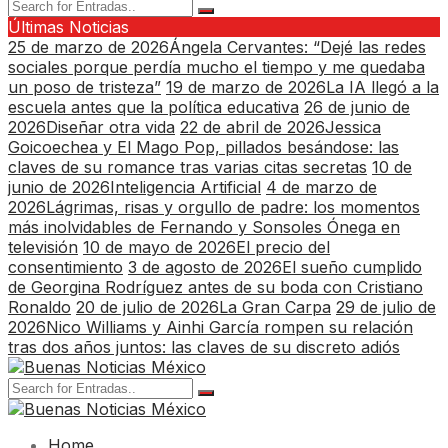
Últimas Noticias
25 de marzo de 2026
Ángela Cervantes: “Dejé las redes
sociales porque perdía mucho el tiempo y me quedaba
un poso de tristeza”
19 de marzo de 2026
La IA llegó a la
escuela antes que la política educativa
26 de junio de
2026
Diseñar otra vida
22 de abril de 2026
Jessica
Goicoechea y El Mago Pop, pillados besándose: las
claves de su romance tras varias citas secretas
10 de
junio de 2026
Inteligencia Artificial
4 de marzo de
2026
Lágrimas, risas y orgullo de padre: los momentos
más inolvidables de Fernando y Sonsoles Ónega en
televisión
10 de mayo de 2026
El precio del
consentimiento
3 de agosto de 2026
El sueño cumplido
de Georgina Rodríguez antes de su boda con Cristiano
Ronaldo
20 de julio de 2026
La Gran Carpa
29 de julio de
2026
Nico Williams y Ainhi García rompen su relación
tras dos años juntos: las claves de su discreto adiós
Home