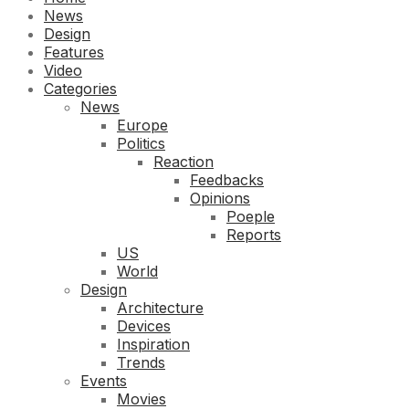
News
Design
Features
Video
Categories
News
Europe
Politics
Reaction
Feedbacks
Opinions
Poeple
Reports
US
World
Design
Architecture
Devices
Inspiration
Trends
Events
Movies