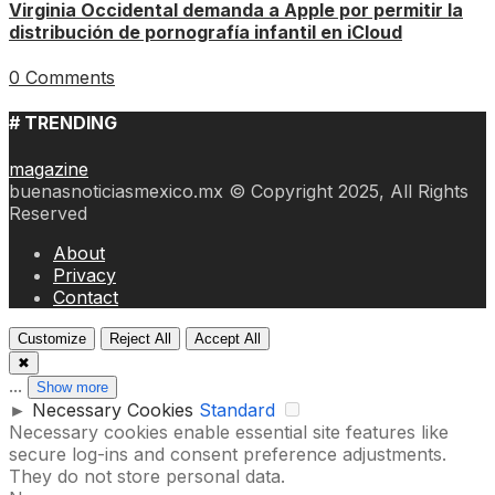
Virginia Occidental demanda a Apple por permitir la
distribución de pornografía infantil en iCloud
0 Comments
# TRENDING
magazine
buenasnoticiasmexico.mx © Copyright 2025, All Rights
Reserved
About
Privacy
Contact
Customize
Reject All
Accept All
✖
...
Show more
►
Necessary Cookies
Standard
Necessary cookies enable essential site features like
secure log-ins and consent preference adjustments.
They do not store personal data.