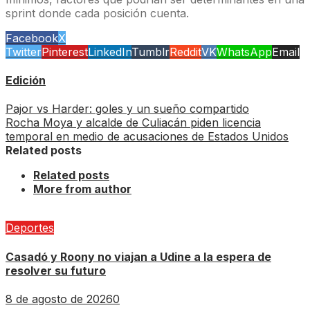
sprint donde cada posición cuenta.
Facebook
X
Twitter
Pinterest
LinkedIn
Tumblr
Reddit
VK
WhatsApp
Email
Edición
Pajor vs Harder: goles y un sueño compartido
Rocha Moya y alcalde de Culiacán piden licencia
temporal en medio de acusaciones de Estados Unidos
Related posts
Related posts
More from author
Deportes
Casadó y Roony no viajan a Udine a la espera de
resolver su futuro
8 de agosto de 2026
0