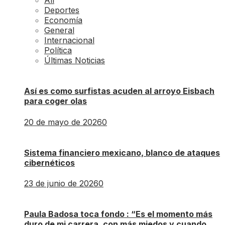
All
Deportes
Economía
General
Internacional
Política
Últimas Noticias
Así es como surfistas acuden al arroyo Eisbach
para coger olas
20 de mayo de 2026
0
Sistema financiero mexicano, blanco de ataques
cibernéticos
23 de junio de 2026
0
Paula Badosa toca fondo : “Es el momento más
duro de mi carrera, con más miedos y cuando