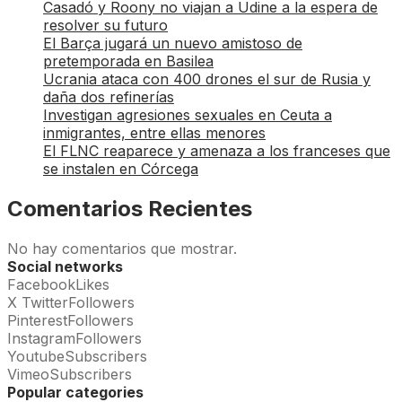
Casadó y Roony no viajan a Udine a la espera de
resolver su futuro
El Barça jugará un nuevo amistoso de
pretemporada en Basilea
Ucrania ataca con 400 drones el sur de Rusia y
daña dos refinerías
Investigan agresiones sexuales en Ceuta a
inmigrantes, entre ellas menores
El FLNC reaparece y amenaza a los franceses que
se instalen en Córcega
Comentarios Recientes
No hay comentarios que mostrar.
Social networks
Facebook
Likes
X Twitter
Followers
Pinterest
Followers
Instagram
Followers
Youtube
Subscribers
Vimeo
Subscribers
Popular categories