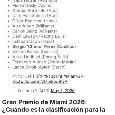
Isack Hadjar (Red Bull)
Pierre Gasly (Alpine)
Gabriel Bortoleto (Audi)
Nico Hülkenberg (Audi)
Oliver Bearman (Haas)
Alex Albon (Williams)
Carlos Sainz (Williams)
Liam Lawson (Racing Bulls)
Esteban Ocon (Haas)
Sergio ‘Checo’ Pérez (Cadillac)
Valtteri Bottas (Cadillac)
Arvid Lindblad (Racing Bulls)
Fernando Alonso (Aston Martin)
Lance Stroll (Aston Martin)
P1 for LN1! 🥇👋
#F1Sprint
#MiamiGP
pic.twitter.com/z0im3oo9UP
— Formula 1 (@F1)
May 1, 2026
Gran Premio de Miami 2026:
¿Cuándo es la clasificación para la