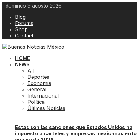
Skip
domingo 9 agosto 2026
to
Blog
content
Forums
Shop
Contact
HOME
NEWS
All
Deportes
Economía
General
Internacional
Política
Últimas Noticias
Estas son las sanciones que Estados Unidos ha
impuesto a cárteles y empresas mexicanas en lo
que va de 2026