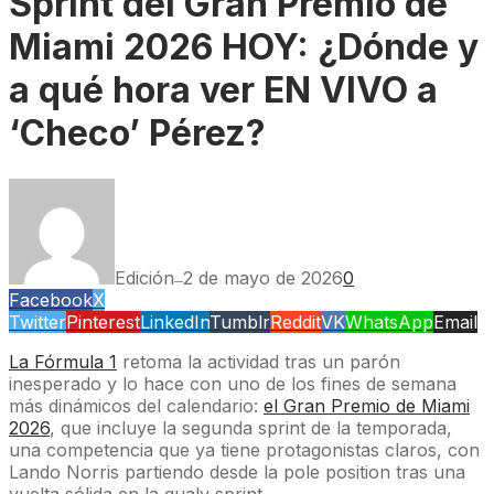
Sprint del Gran Premio de
Miami 2026 HOY: ¿Dónde y
a qué hora ver EN VIVO a
‘Checo’ Pérez?
Edición
2 de mayo de 2026
0
—
Facebook
X
Twitter
Pinterest
LinkedIn
Tumblr
Reddit
VK
WhatsApp
Email
La Fórmula 1
retoma la actividad tras un parón
inesperado y lo hace con uno de los fines de semana
más dinámicos del calendario:
el Gran Premio de Miami
2026
, que incluye la segunda sprint de la temporada,
una competencia que ya tiene protagonistas claros, con
Lando Norris partiendo desde la pole position tras una
vuelta sólida en la qualy sprint.