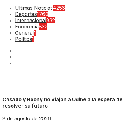
Últimas Noticias
4256
Deportes
1760
Internacional
832
Economía
832
General
1
Política
1
Casadó y Roony no viajan a Udine a la espera de
resolver su futuro
8 de agosto de 2026