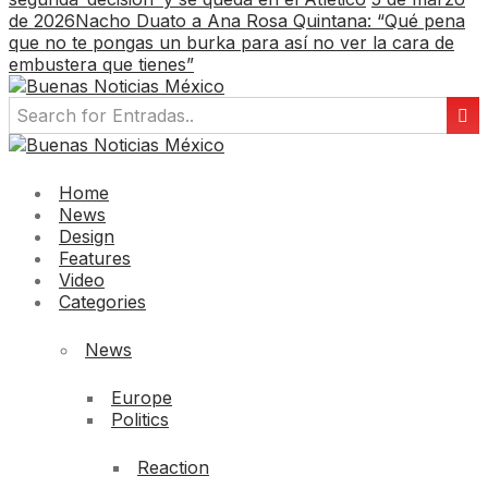
de 2026
Nacho Duato a Ana Rosa Quintana: “Qué pena
que no te pongas un burka para así no ver la cara de
embustera que tienes”
Home
News
Design
Features
Video
Categories
News
Europe
Politics
Reaction