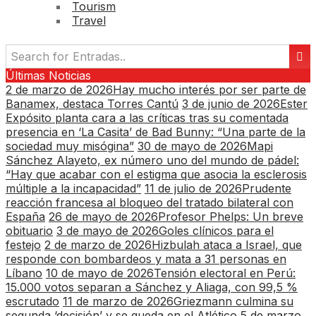
Tourism
Travel
Últimas Noticias
2 de marzo de 2026
Hay mucho interés por ser parte de
Banamex, destaca Torres Cantú
3 de junio de 2026
Ester
Expósito planta cara a las críticas tras su comentada
presencia en ‘La Casita’ de Bad Bunny: “Una parte de la
sociedad muy misógina”
30 de mayo de 2026
Mapi
Sánchez Alayeto, ex número uno del mundo de pádel:
“Hay que acabar con el estigma que asocia la esclerosis
múltiple a la incapacidad”
11 de julio de 2026
Prudente
reacción francesa al bloqueo del tratado bilateral con
España
26 de mayo de 2026
Profesor Phelps: Un breve
obituario
3 de mayo de 2026
Goles clínicos para el
festejo
2 de marzo de 2026
Hizbulah ataca a Israel, que
responde con bombardeos y mata a 31 personas en
Líbano
10 de mayo de 2026
Tensión electoral en Perú:
15.000 votos separan a Sánchez y Aliaga, con 99,5 %
escrutado
11 de marzo de 2026
Griezmann culmina su
segunda ‘decisión’ y se queda en el Atlético
5 de marzo