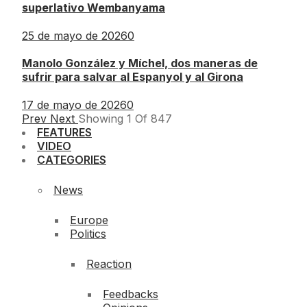
superlativo Wembanyama
25 de mayo de 2026
0
Manolo González y Míchel, dos maneras de
sufrir para salvar al Espanyol y al Girona
17 de mayo de 2026
0
Prev
Next
Showing
1
Of
847
FEATURES
VIDEO
CATEGORIES
News
Europe
Politics
Reaction
Feedbacks