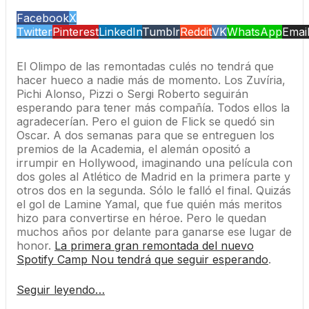
Facebook
X
Twitter
Pinterest
LinkedIn
Tumblr
Reddit
VK
WhatsApp
Emai
El Olimpo de las remontadas culés no tendrá que
hacer hueco a nadie más de momento. Los Zuvíria,
Pichi Alonso, Pizzi o Sergi Roberto seguirán
esperando para tener más compañía. Todos ellos la
agradecerían. Pero el guion de Flick se quedó sin
Oscar. A dos semanas para que se entreguen los
premios de la Academia, el alemán opositó a
irrumpir en Hollywood, imaginando una película con
dos goles al Atlético de Madrid en la primera parte y
otros dos en la segunda. Sólo le falló el final. Quizás
el gol de Lamine Yamal, que fue quién más meritos
hizo para convertirse en héroe. Pero le quedan
muchos años por delante para ganarse ese lugar de
honor.
La primera gran remontada del nuevo
Spotify Camp Nou tendrá que seguir esperando
.
Seguir leyendo…