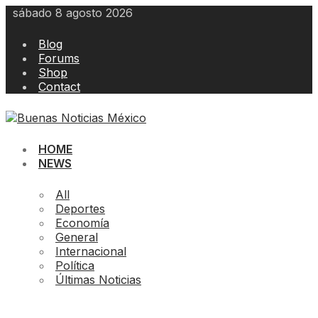
Skip
sábado 8 agosto 2026
to
content
Blog
Forums
Shop
Contact
HOME
NEWS
All
Deportes
Economía
General
Internacional
Política
Últimas Noticias