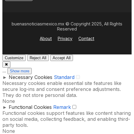
buenasnoticiasmexico.mx © Copyright 2025, All Rights
Reserved
About
Privacy
Contact
Customize
Reject All
Accept All
✖
...
Show more
►
Necessary Cookies
Standard
Necessary cookies enable essential site features like
secure log-ins and consent preference adjustments.
They do not store personal data.
None
►
Functional Cookies
Remark
Functional cookies support features like content sharing
on social media, collecting feedback, and enabling third-
party tools.
None