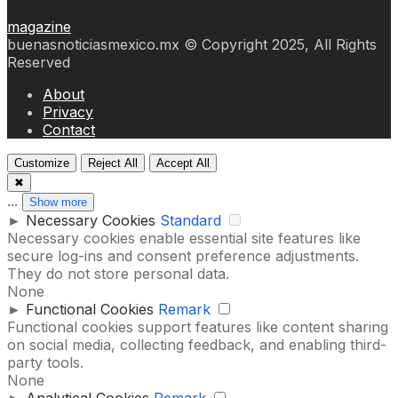
magazine
buenasnoticiasmexico.mx © Copyright 2025, All Rights
Reserved
About
Privacy
Contact
Customize
Reject All
Accept All
✖
...
Show more
►
Necessary Cookies
Standard
Necessary cookies enable essential site features like
secure log-ins and consent preference adjustments.
They do not store personal data.
None
►
Functional Cookies
Remark
Functional cookies support features like content sharing
on social media, collecting feedback, and enabling third-
party tools.
None
►
Analytical Cookies
Remark