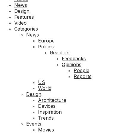
News
Design
Features
Video
Categories
News
Europe
Politics
Reaction
Feedbacks
Opinions
Poeple
Reports
US
World
Design
Architecture
Devices
Inspiration
Trends
Events
Movies