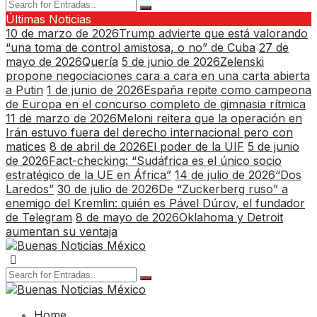
Últimas Noticias
10 de marzo de 2026
Trump advierte que está valorando
“una toma de control amistosa, o no” de Cuba
27 de
mayo de 2026
Quería
5 de junio de 2026
Zelenski
propone negociaciones cara a cara en una carta abierta
a Putin
1 de junio de 2026
España repite como campeona
de Europa en el concurso completo de gimnasia rítmica
11 de marzo de 2026
Meloni reitera que la operación en
Irán estuvo fuera del derecho internacional pero con
matices
8 de abril de 2026
El poder de la UIF
5 de junio
de 2026
Fact-checking: “Sudáfrica es el único socio
estratégico de la UE en África”
14 de julio de 2026
“Dos
Laredos”
30 de julio de 2026
De “Zuckerberg ruso” a
enemigo del Kremlin: quién es Pável Dúrov, el fundador
de Telegram
8 de mayo de 2026
Oklahoma y Detroit
aumentan su ventaja
Home