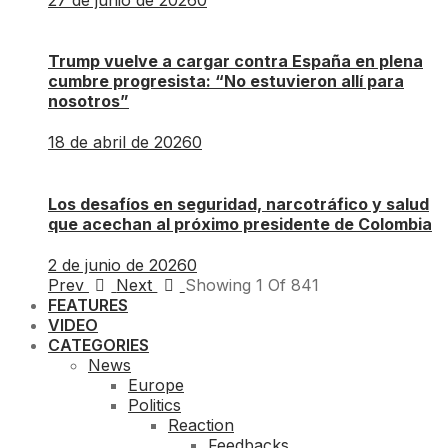
Trump vuelve a cargar contra España en plena
cumbre progresista: “No estuvieron allí para
nosotros”
18 de abril de 2026
0
Los desafíos en seguridad, narcotráfico y salud
que acechan al próximo presidente de Colombia
2 de junio de 2026
0
Prev
Next
Showing
1
Of
841
FEATURES
VIDEO
CATEGORIES
News
Europe
Politics
Reaction
Feedbacks