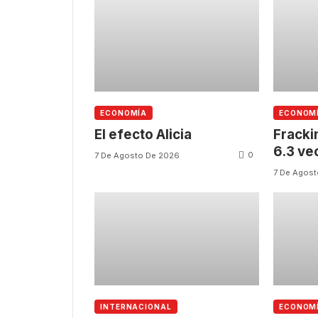
ECONOMÍA
ECONOM
El efecto Alicia
Fracki
6.3 ve
0
7 De Agosto De 2026
que lo
7 De Agos
INTERNACIONAL
ECONOM