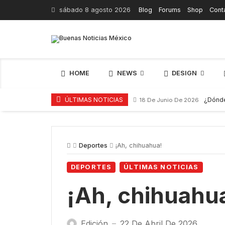
Skip
sábado 8 agosto 2026
Blog
Forums
Shop
Cont
to
content
HOME
NEWS
DESIGN
¿Dónd
ÚLTIMAS NOTICIAS
18 De Junio De 2026
Deportes
¡Ah, chihuahua!
DEPORTES
ÚLTIMAS NOTICIAS
¡Ah, chihuahu
Edición
22 De Abril De 2026
—