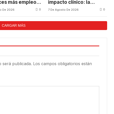
ces más empleos
impacto clínico: la
s autos en México
siguiente frontera de la
0
0
to De 2026
7 De Agosto De 2026
salud
CARGAR MÁS
o será publicada.
Los campos obligatorios están