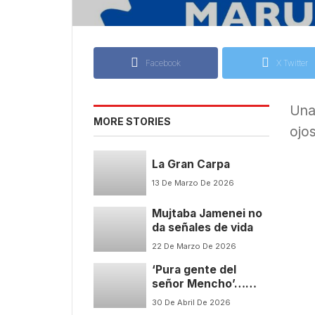
Facebook
X Twitter
Una 
MORE STORIES
ojos
La Gran Carpa
13 De Marzo De 2026
Mujtaba Jamenei no
da señales de vida
22 De Marzo De 2026
‘Pura gente del
señor Mencho’…
abatida o detenida
30 De Abril De 2026