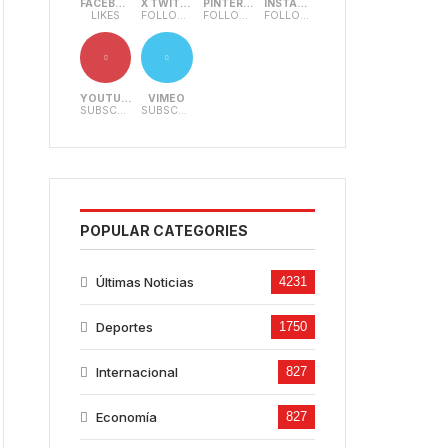
FACEBOOK
X TWITTER
PINTEREST
INSTAGRAM
LIKES
FOLLOWERS
FOLLOWERS
FOLLOWERS
YOUTUBE
VIMEO
SUBSCRIBERS
SUBSCRIBERS
POPULAR CATEGORIES
Últimas Noticias
4231
Deportes
1750
Internacional
827
Economía
827