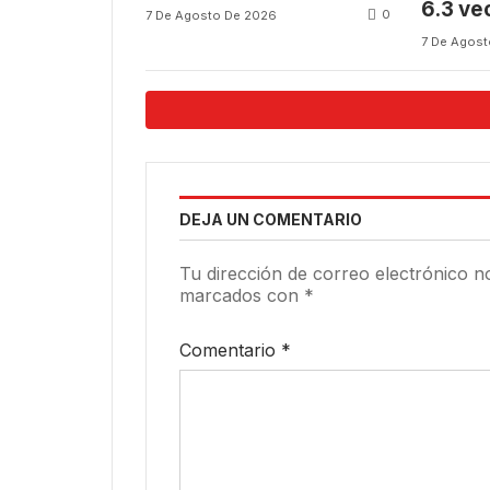
6.3 ve
0
7 De Agosto De 2026
que lo
7 De Agos
DEJA UN COMENTARIO
Tu dirección de correo electrónico n
marcados con
*
Comentario
*