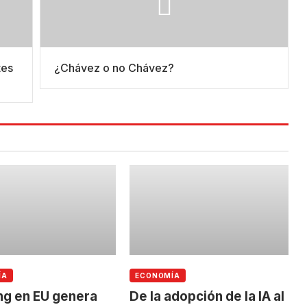
tes
¿Chávez o no Chávez?
ÍA
ECONOMÍA
ng en EU genera
De la adopción de la IA al