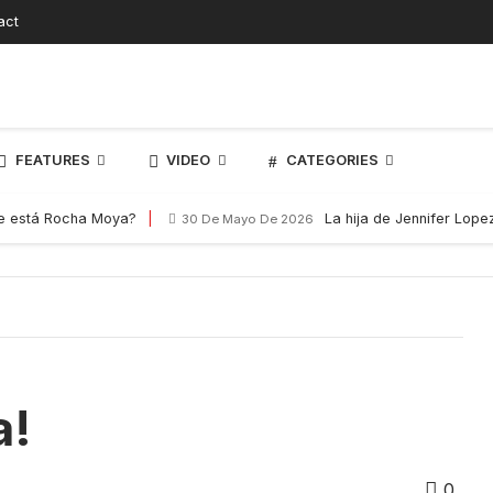
act
FEATURES
VIDEO
CATEGORIES
e está Rocha Moya?
La hija de Jennifer Lop
30 De Mayo De 2026
a!
0