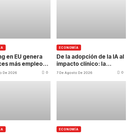
ÍA
ECONOMÍA
ng en EU genera
De la adopción de la IA al
ces más empleos
impacto clínico: la
s autos en México
siguiente frontera de la
0
0
to De 2026
7 De Agosto De 2026
salud
ÍA
ECONOMÍA