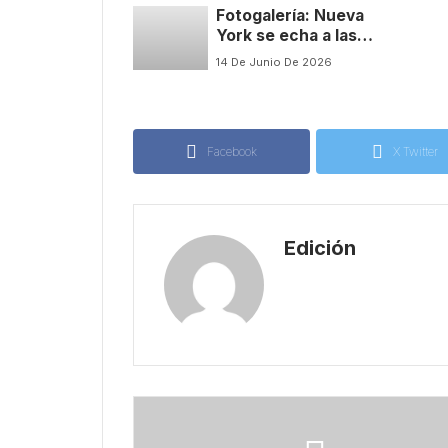
Fotogalería: Nueva
York se echa a las
calles para celebrar
14 De Junio De 2026
el ansiado anillo de
los Knicks
Facebook
X Twitter
Edición