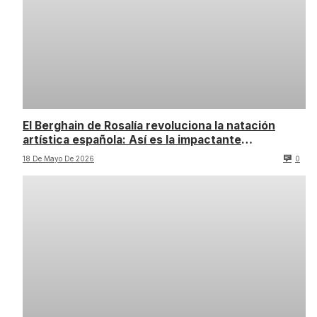
El Berghain de Rosalía revoluciona la natación
artística española: Así es la impactante
coreografía
18 De Mayo De 2026
0