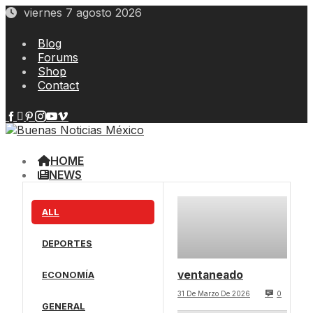
Skip
viernes 7 agosto 2026
to
content
Blog
Forums
Shop
Contact
HOME
NEWS
ALL
DEPORTES
ventaneado
ECONOMÍA
31 De Marzo De 2026
0
GENERAL