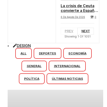
La crisis de Ceuta
convierte a España
en un eje de la
6 De Agosto De 2026
0
política italiana
PREV
NEXT
Showing
1
Of
1051
DESIGN
ALL
DEPORTES
ECONOMÍA
GENERAL
INTERNACIONAL
POLÍTICA
ÚLTIMAS NOTICIAS