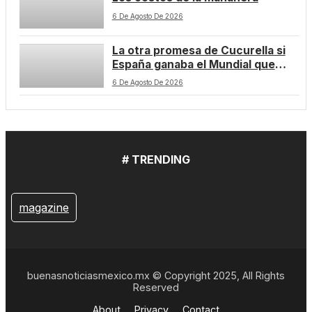
6 De Agosto De 2026
La otra promesa de Cucurella si
España ganaba el Mundial que
todavía no ha cumplido
6 De Agosto De 2026
# TRENDING
magazine
buenasnoticiasmexico.mx © Copyright 2025, All Rights
Reserved
About
Privacy
Contact