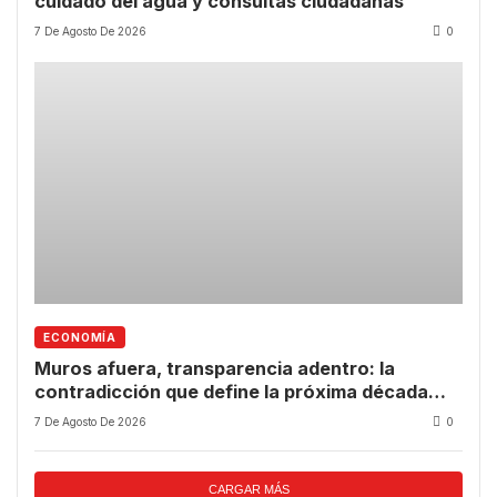
cuidado del agua y consultas ciudadanas
7 De Agosto De 2026
0
ECONOMÍA
Muros afuera, transparencia adentro: la
contradicción que define la próxima década
tecnológica
7 De Agosto De 2026
0
CARGAR MÁS