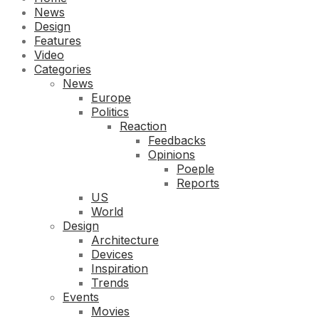
News
Design
Features
Video
Categories
News
Europe
Politics
Reaction
Feedbacks
Opinions
Poeple
Reports
US
World
Design
Architecture
Devices
Inspiration
Trends
Events
Movies