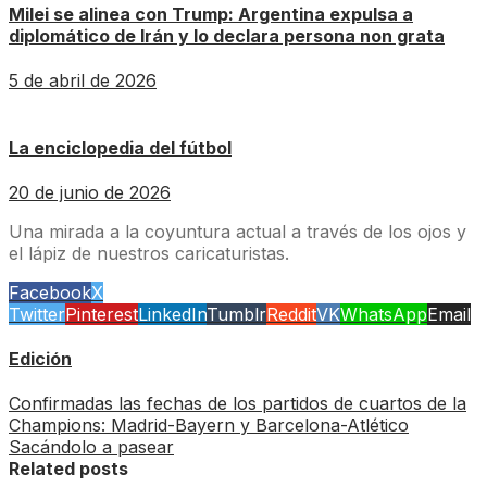
Milei se alinea con Trump: Argentina expulsa a
diplomático de Irán y lo declara persona non grata
5 de abril de 2026
La enciclopedia del fútbol
20 de junio de 2026
Una mirada a la coyuntura actual a través de los ojos y
el lápiz de nuestros caricaturistas.
Facebook
X
Twitter
Pinterest
LinkedIn
Tumblr
Reddit
VK
WhatsApp
Email
Edición
Confirmadas las fechas de los partidos de cuartos de la
Champions: Madrid-Bayern y Barcelona-Atlético
Sacándolo a pasear
Related posts