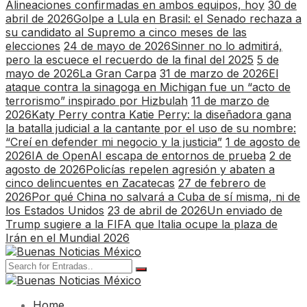
Alineaciones confirmadas en ambos equipos, hoy
30 de
abril de 2026
Golpe a Lula en Brasil: el Senado rechaza a
su candidato al Supremo a cinco meses de las
elecciones
24 de mayo de 2026
Sinner no lo admitirá,
pero la escuece el recuerdo de la final del 2025
5 de
mayo de 2026
La Gran Carpa
31 de marzo de 2026
El
ataque contra la sinagoga en Michigan fue un “acto de
terrorismo” inspirado por Hizbulah
11 de marzo de
2026
Katy Perry contra Katie Perry: la diseñadora gana
la batalla judicial a la cantante por el uso de su nombre:
“Creí en defender mi negocio y la justicia”
1 de agosto de
2026
IA de OpenAI escapa de entornos de prueba
2 de
agosto de 2026
Policías repelen agresión y abaten a
cinco delincuentes en Zacatecas
27 de febrero de
2026
Por qué China no salvará a Cuba de sí misma, ni de
los Estados Unidos
23 de abril de 2026
Un enviado de
Trump sugiere a la FIFA que Italia ocupe la plaza de
Irán en el Mundial 2026
Home