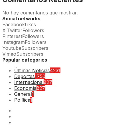
No hay comentarios que mostrar.
Social networks
Facebook
Likes
X Twitter
Followers
Pinterest
Followers
Instagram
Followers
Youtube
Subscribers
Vimeo
Subscribers
Popular categories
Últimas Noticias
4231
Deportes
1750
Internacional
827
Economía
827
General
1
Política
1