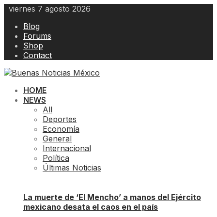
Skip
viernes 7 agosto 2026
to
Blog
content
Forums
Shop
Contact
HOME
NEWS
All
Deportes
Economía
General
Internacional
Política
Últimas Noticias
La muerte de ‘El Mencho’ a manos del Ejército
mexicano desata el caos en el país