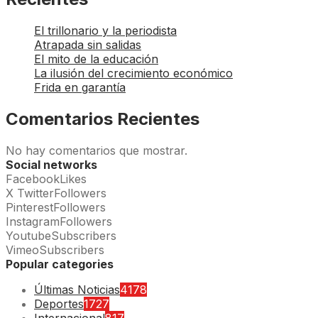
El trillonario y la periodista
Atrapada sin salidas
El mito de la educación
La ilusión del crecimiento económico
Frida en garantía
Comentarios Recientes
No hay comentarios que mostrar.
Social networks
Facebook
Likes
X Twitter
Followers
Pinterest
Followers
Instagram
Followers
Youtube
Subscribers
Vimeo
Subscribers
Popular categories
Últimas Noticias
4178
Deportes
1727
Internacional
817