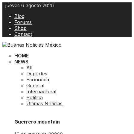
Skip
jueves 6 agosto 2026
to
Blog
content
Forums
Shop
Contact
HOME
NEWS
All
Deportes
Economía
General
Internacional
Política
Últimas Noticias
Guerrero mountain