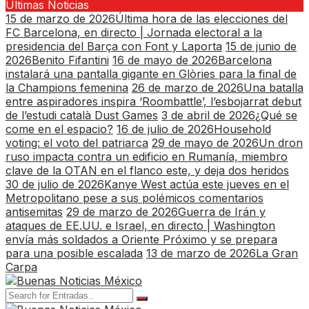
Últimas Noticias
15 de marzo de 2026
Última hora de las elecciones del
FC Barcelona, en directo | Jornada electoral a la
presidencia del Barça con Font y Laporta
15 de junio de
2026
Benito Fifantini
16 de mayo de 2026
Barcelona
instalará una pantalla gigante en Glòries para la final de
la Champions femenina
26 de marzo de 2026
Una batalla
entre aspiradores inspira ‘Roombattle’, l’esbojarrat debut
de l’estudi català Dust Games
3 de abril de 2026
¿Qué se
come en el espacio?
16 de julio de 2026
Household
voting: el voto del patriarca
29 de mayo de 2026
Un dron
ruso impacta contra un edificio en Rumanía, miembro
clave de la OTAN en el flanco este, y deja dos heridos
30 de julio de 2026
Kanye West actúa este jueves en el
Metropolitano pese a sus polémicos comentarios
antisemitas
29 de marzo de 2026
Guerra de Irán y
ataques de EE.UU. e Israel, en directo | Washington
envía más soldados a Oriente Próximo y se prepara
para una posible escalada
13 de marzo de 2026
La Gran
Carpa