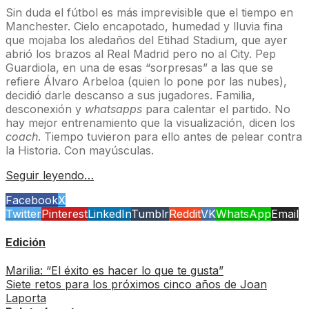
Sin duda el fútbol es más imprevisible que el tiempo en
Manchester. Cielo encapotado, humedad y lluvia fina
que mojaba los aledaños del Etihad Stadium, que ayer
abrió los brazos al Real Madrid pero no al City. Pep
Guardiola, en una de esas “sorpresas” a las que se
refiere Álvaro Arbeloa (quien lo pone por las nubes),
decidió darle descanso a sus jugadores. Familia,
desconexión y
whatsapps
para calentar el partido. No
hay mejor entrenamiento que la visualización, dicen los
coach
. Tiempo tuvieron para ello antes de pelear contra
la Historia. Con mayúsculas.
Seguir leyendo…
Facebook
X
Twitter
Pinterest
LinkedIn
Tumblr
Reddit
VK
WhatsApp
Email
Edición
Marilia: “El éxito es hacer lo que te gusta”
Siete retos para los próximos cinco años de Joan
Laporta