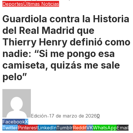
Deportes
Últimas Noticias
Guardiola contra la Historia
del Real Madrid que
Thierry Henry definió como
nadie: “Si me pongo esa
camiseta, quizás me sale
pelo”
Edición
17 de marzo de 2026
0
—
Facebook
X
Twitter
Pinterest
LinkedIn
Tumblr
Reddit
VK
WhatsApp
Email