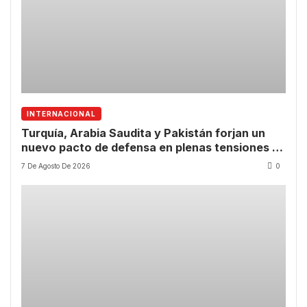
INTERNACIONAL
Turquía, Arabia Saudita y Pakistán forjan un
nuevo pacto de defensa en plenas tensiones en
Oriente Medio
7 De Agosto De 2026
0