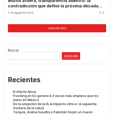
Muros afuera, transparencia adentro: la
contradicción que define la próxima década
tecnológica
7 De Agosto De 2026
0
CARGAR MÁS
Buscar
BUSCAR
Recientes
El efecto Alicia
Fracking en EU genera 6.3 veces más empleos que los
autos en México
De la adopción de la IA al impacto clínico: la siguiente
frontera de la salud
Turquía, Arabia Saudita y Pakistán forjan un nuevo