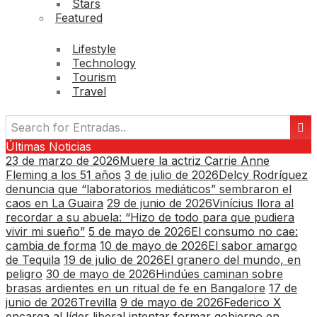
Stars
Featured
Lifestyle
Technology
Tourism
Travel
Últimas Noticias
23 de marzo de 2026
Muere la actriz Carrie Anne
Fleming a los 51 años
3 de julio de 2026
Delcy Rodríguez
denuncia que “laboratorios mediáticos” sembraron el
caos en La Guaira
29 de junio de 2026
Vinícius llora al
recordar a su abuela: “Hizo de todo para que pudiera
vivir mi sueño”
5 de mayo de 2026
El consumo no cae:
cambia de forma
10 de mayo de 2026
El sabor amargo
de Tequila
19 de julio de 2026
El granero del mundo, en
peligro
30 de mayo de 2026
Hindúes caminan sobre
brasas ardientes en un ritual de fe en Bangalore
17 de
junio de 2026
Trevilla
9 de mayo de 2026
Federico X
encarga al líder liberal intentar formar gobierno en