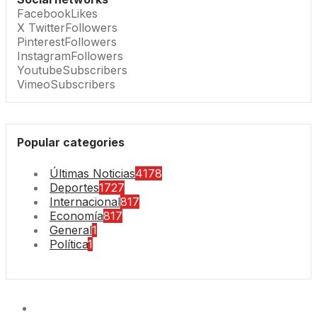
Facebook
Likes
X Twitter
Followers
Pinterest
Followers
Instagram
Followers
Youtube
Subscribers
Vimeo
Subscribers
Popular categories
Últimas Noticias
4178
Deportes
1727
Internacional
817
Economía
817
General
1
Política
1