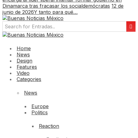
Dinamarca tras fracasar los socialdemócratas
12 de
junio de 2026
Y tanto para qué…
Home
News
Design
Features
Video
Categories
News
Europe
Politics
Reaction