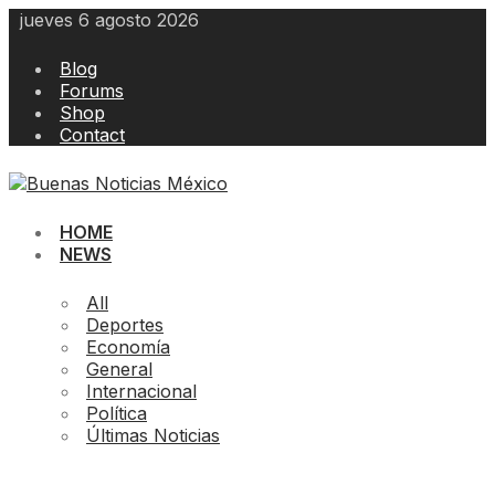
Skip
jueves 6 agosto 2026
to
content
Blog
Forums
Shop
Contact
HOME
NEWS
All
Deportes
Economía
General
Internacional
Política
Últimas Noticias