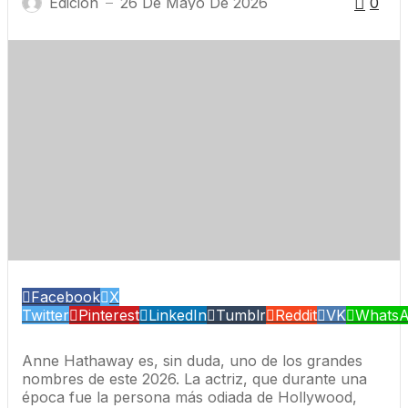
Edición
26 De Mayo De 2026
0
—
Facebook
X
Twitter
Pinterest
LinkedIn
Tumblr
Reddit
VK
Whats
Anne Hathaway es, sin duda, uno de los grandes
nombres de este 2026. La actriz, que durante una
época fue la persona más odiada de Hollywood,