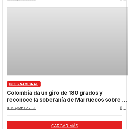
INTERNACIONAL
Colombia da un giro de 180 grados y
reconoce la soberanía de Marruecos sobre el
Sáhara Occidental
8 De Agosto De 2026
0
CARGAR MÁS