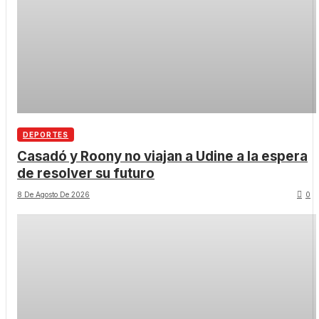
DEPORTES
Casadó y Roony no viajan a Udine a la espera
de resolver su futuro
8 De Agosto De 2026
0