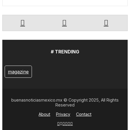
# TRENDING
magazine
buenasnoticiasmexico.mx © Copyright 2025, All Rights
Reserved
About
Privacy
Contact