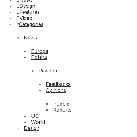
Design
Features
Video
Categories
News
Europe
Politics
Reaction
Feedbacks
Opinions
Poeple
Reports
US
World
Design