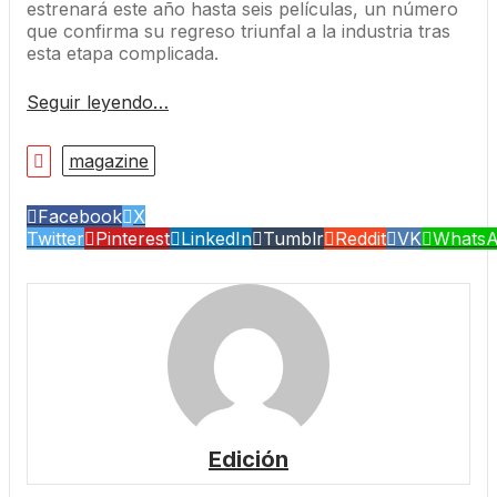
estrenará este año hasta seis películas, un número
que confirma su regreso triunfal a la industria tras
esta etapa complicada.
Seguir leyendo…
magazine
Facebook
X
Twitter
Pinterest
LinkedIn
Tumblr
Reddit
VK
Whats
Edición