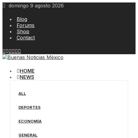
Skip
domingo 9 agosto 2026
to
content
Blog
Forums
Shop
Contact
HOME
NEWS
ALL
DEPORTES
ECONOMÍA
GENERAL