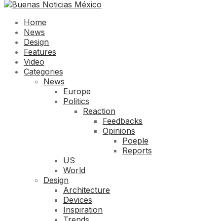
Home
News
Design
Features
Video
Categories
News
Europe
Politics
Reaction
Feedbacks
Opinions
Poeple
Reports
US
World
Design
Architecture
Devices
Inspiration
Trends