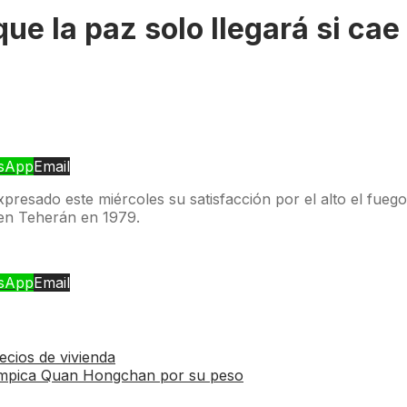
que la paz solo llegará si cae
sApp
Email
xpresado este miércoles su satisfacción por el alto el fueg
 en Teherán en 1979.
sApp
Email
ecios de vivienda
 olímpica Quan Hongchan por su peso