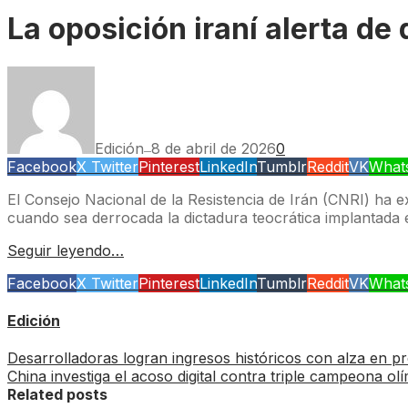
La oposición iraní alerta de 
Edición
8 de abril de 2026
0
—
Facebook
X Twitter
Pinterest
LinkedIn
Tumblr
Reddit
VK
What
El Consejo Nacional de la Resistencia de Irán (CNRI) ha e
cuando sea derrocada la dictadura teocrática implantada
Seguir leyendo…
Facebook
X Twitter
Pinterest
LinkedIn
Tumblr
Reddit
VK
What
Edición
Desarrolladoras logran ingresos históricos con alza en pr
China investiga el acoso digital contra triple campeona
Related posts