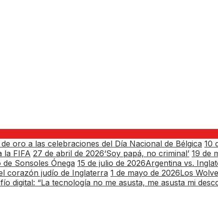
 de oro a las celebraciones del Día Nacional de Bélgica
10 
 la FIFA
27 de abril de 2026
‘Soy papá, no criminal’
19 de 
o de Sonsoles Ónega
15 de julio de 2026
Argentina vs. Ingl
l corazón judío de Inglaterra
1 de mayo de 2026
Los Wolve
fío digital: “La tecnología no me asusta, me asusta mi des