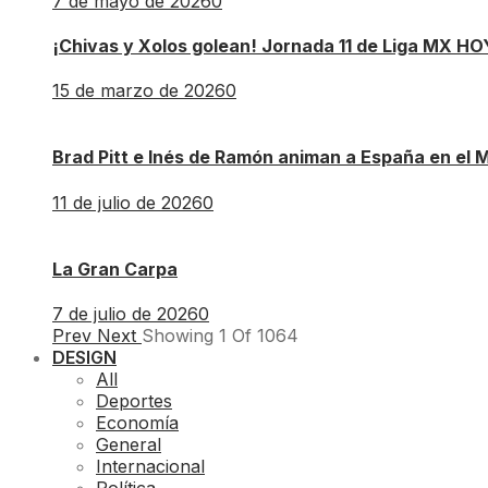
7 de mayo de 2026
0
¡Chivas y Xolos golean! Jornada 11 de Liga MX HO
15 de marzo de 2026
0
Brad Pitt e Inés de Ramón animan a España en el 
11 de julio de 2026
0
La Gran Carpa
7 de julio de 2026
0
Prev
Next
Showing
1
Of
1064
DESIGN
All
Deportes
Economía
General
Internacional