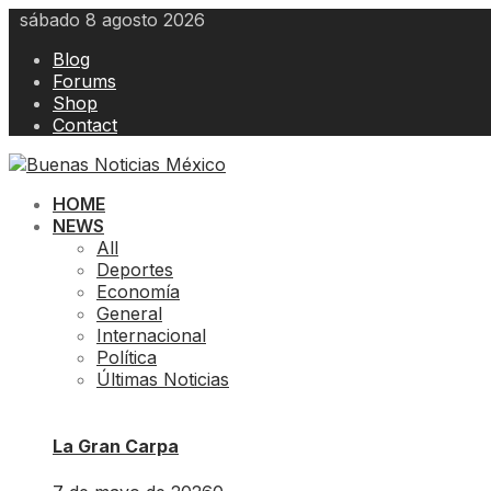
Skip
sábado 8 agosto 2026
to
Blog
content
Forums
Shop
Contact
HOME
NEWS
All
Deportes
Economía
General
Internacional
Política
Últimas Noticias
La Gran Carpa