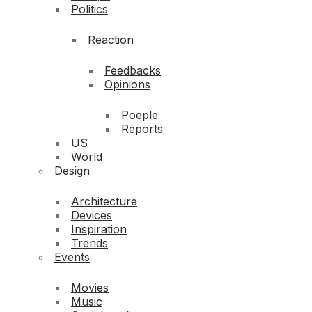
Politics
Reaction
Feedbacks
Opinions
Poeple
Reports
US
World
Design
Architecture
Devices
Inspiration
Trends
Events
Movies
Music