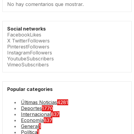
No hay comentarios que mostrar.
Social networks
Facebook
Likes
X Twitter
Followers
Pinterest
Followers
Instagram
Followers
Youtube
Subscribers
Vimeo
Subscribers
Popular categories
Últimas Noticias
4281
Deportes
1770
Internacional
837
Economía
837
General
1
Política
1