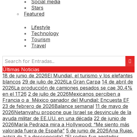
Social media
Stars
Featured
Lifestyle
Technology
Tourism
Travel
Últimas Noticias
18 de junio de 2026
El Mundial, el turismo y los elefantes
blancos
29 de julio de 2026
La Gran Carpa
14 de abril de
2026
La producción de camiones pesados se cae 30.4%
en el 1T26
2 de julio de 2026
Mexicanos perciben a
Francia o a México ganador del Mundial: Encuesta EF
23 de febrero de 2026
Balance semanal
11 de mayo de
2026
Netanyahu propone que Israel se desvincule de la
ayuda militar de EE.UU. en una década
22 de junio de
2026
María Pedraza mira a Hollywood: “Me siento más
valorada fuera de España”
5 de junio de 2026
Ana Rujas,
actriz de ‘La desconocida’: “El rodaje fue agotador