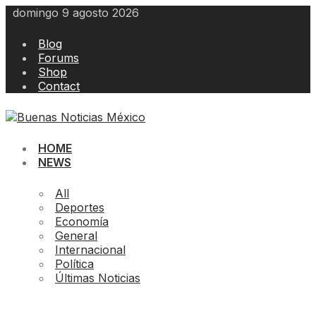
Skip
domingo 9 agosto 2026
to
content
Blog
Forums
Shop
Contact
HOME
NEWS
All
Deportes
Economía
General
Internacional
Política
Últimas Noticias